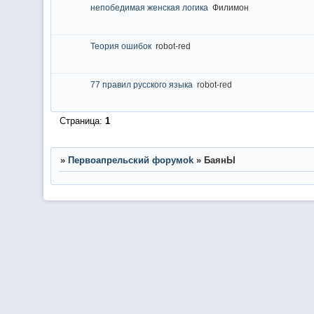
непобедимая женская логика
Филимон
Теория ошибок
robot-red
77 правил русского языка
robot-red
Страница:
1
»
Первоапрельский форумok
»
БаянЫ