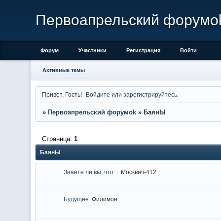
Первоапрельский форумo
Форум
Участники
Регистрация
Войти
Активные темы
Привет, Гость!
Войдите
или
зарегистрируйтесь
.
»
Первоапрельский форумok
»
БаянЫ
Страница:
1
БаянЫ
Знаете ли вы, что...
Москвич-412
Будущее
Филимон